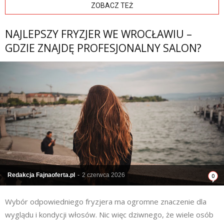
ZOBACZ TEŻ
NAJLEPSZY FRYZJER WE WROCŁAWIU –
GDZIE ZNAJDĘ PROFESJONALNY SALON?
Redakcja Fajnaoferta.pl
-
2 czerwca 2026
0
Wybór odpowiedniego fryzjera ma ogromne znaczenie dla
wyglądu i kondycji włosów. Nic więc dziwnego, że wiele osób