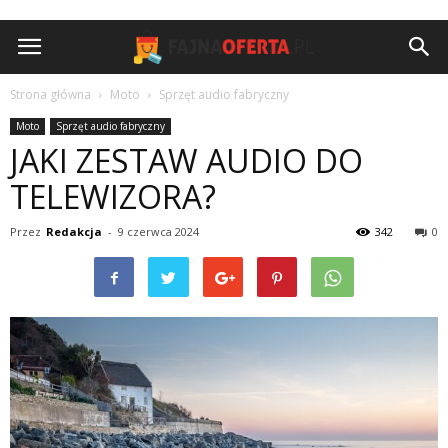
Strona główna
Moto
Sprzęt audio fabryczny
Moto
Sprzęt audio fabryczny
JAKI ZESTAW AUDIO DO
TELEWIZORA?
Przez
Redakcja
-
9 czerwca 2024
342
0