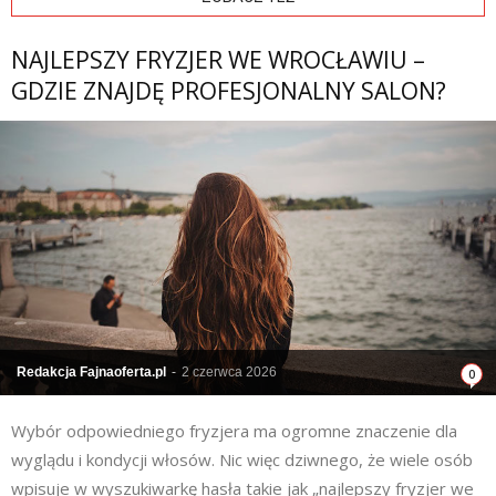
NAJLEPSZY FRYZJER WE WROCŁAWIU –
GDZIE ZNAJDĘ PROFESJONALNY SALON?
Redakcja Fajnaoferta.pl
-
2 czerwca 2026
0
Wybór odpowiedniego fryzjera ma ogromne znaczenie dla
wyglądu i kondycji włosów. Nic więc dziwnego, że wiele osób
wpisuje w wyszukiwarkę hasła takie jak „najlepszy fryzjer we