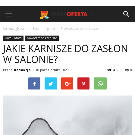
Strona główna
Dom i ogród
Nowoczesne karnisze
Dom i ogród
Nowoczesne karnisze
JAKIE KARNISZE DO ZASŁON
W SALONIE?
Przez
Redakcja
-
10 października 2023
499
0