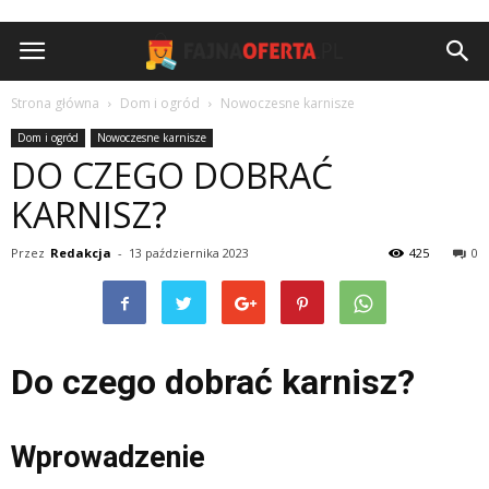
Strona główna
Dom i ogród
Nowoczesne karnisze
Dom i ogród
Nowoczesne karnisze
DO CZEGO DOBRAĆ
KARNISZ?
Przez
Redakcja
-
13 października 2023
425
0
Do czego dobrać karnisz?
Wprowadzenie