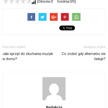
[Głosów:0 Średnia:0/5]
Poprzedni artykuł
Następny artykuł
Jaki sprzęt do słuchania muzyki
Co zrobić gdy alternator nie
w domu?
ładuje?
Redakcja