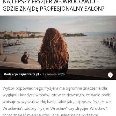
NAJLEPSZY FRYZJER WE WROCŁAWIU –
GDZIE ZNAJDĘ PROFESJONALNY SALON?
Redakcja Fajnaoferta.pl
-
2 czerwca 2026
0
Wybór odpowiedniego fryzjera ma ogromne znaczenie dla
wyglądu i kondycji włosów. Nic więc dziwnego, że wiele osób
wpisuje w wyszukiwarkę hasła takie jak „najlepszy fryzjer we
Wrocławiu”, „dobry fryzjer Wrocław” czy „fryzjer Wrocław”,
chcąc znaleźć miejsce oferujące usługi na najwyższym