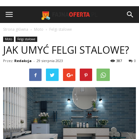
Strona główna
Moto
Felgi stalowe
Moto
Felgi stalowe
JAK UMYĆ FELGI STALOWE?
Przez
Redakcja
-
29 sierpnia 2023
387
0