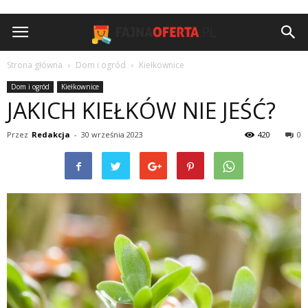
Strona główna
Dom i ogród
Kiełkownice
Dom i ogród
Kiełkownice
JAKICH KIEŁKÓW NIE JEŚĆ?
Przez
Redakcja
-
30 września 2023
420
0