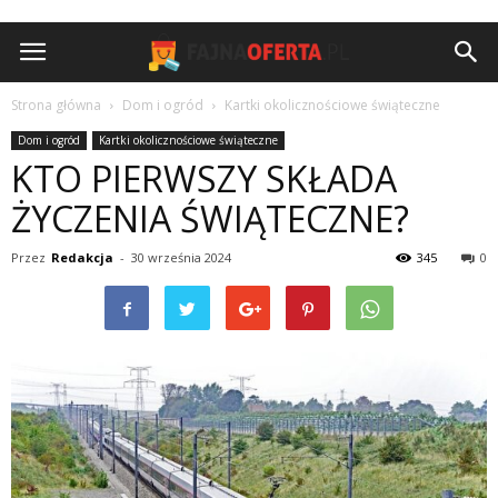
Strona główna
Dom i ogród
Kartki okolicznościowe świąteczne
Dom i ogród
Kartki okolicznościowe świąteczne
KTO PIERWSZY SKŁADA
ŻYCZENIA ŚWIĄTECZNE?
Przez
Redakcja
-
30 września 2024
345
0