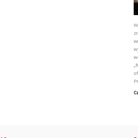
W
zn
w
wy
w
„f
o
Pr
Cz