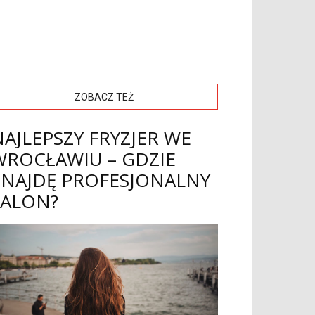
ZOBACZ TEŻ
NAJLEPSZY FRYZJER WE
WROCŁAWIU – GDZIE
ZNAJDĘ PROFESJONALNY
SALON?