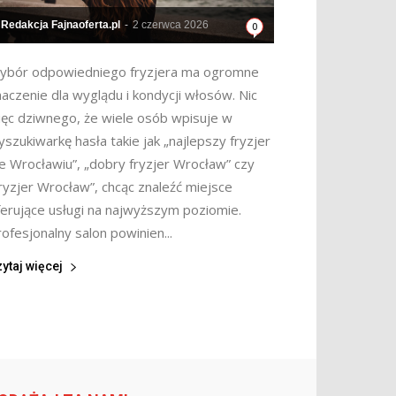
Redakcja Fajnaoferta.pl
-
2 czerwca 2026
0
ybór odpowiedniego fryzjera ma ogromne
aczenie dla wyglądu i kondycji włosów. Nic
ięc dziwnego, że wiele osób wpisuje w
szukiwarkę hasła takie jak „najlepszy fryzjer
e Wrocławiu”, „dobry fryzjer Wrocław” czy
ryzjer Wrocław”, chcąc znaleźć miejsce
ferujące usługi na najwyższym poziomie.
ofesjonalny salon powinien...
ytaj więcej