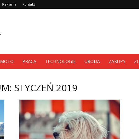
Reklama
Kontakt
MOTO
PRACA
TECHNOLOGIE
URODA
ZAKUPY
Z
M: STYCZEŃ 2019