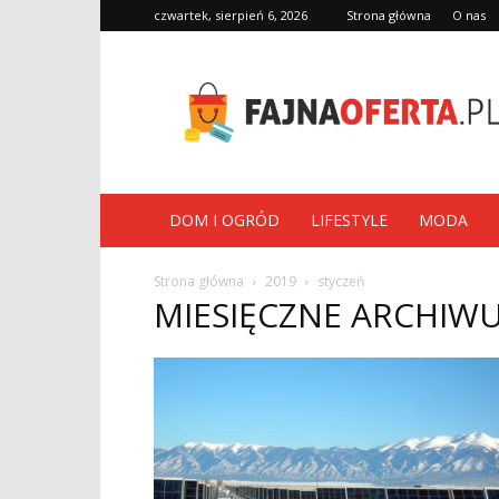
czwartek, sierpień 6, 2026
Strona główna
O nas
fajnaoferta.pl
DOM I OGRÓD
LIFESTYLE
MODA
Strona główna
2019
styczeń
MIESIĘCZNE ARCHIWU