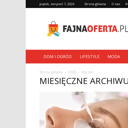
piątek, sierpień 7, 2026
Strona główna
O nas
R
fajnaoferta.pl
DOM I OGRÓD
LIFESTYLE
MODA
Strona główna
2020
styczeń
MIESIĘCZNE ARCHIWU