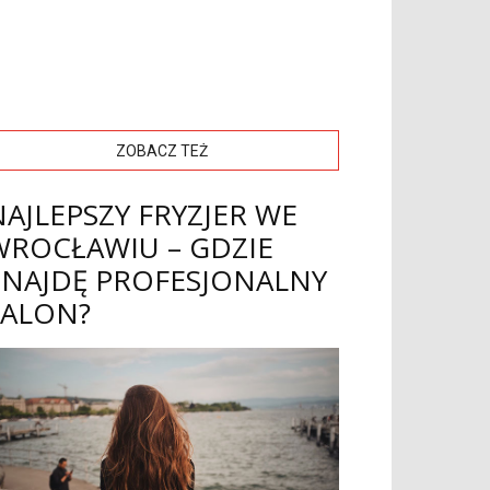
ZOBACZ TEŻ
NAJLEPSZY FRYZJER WE
WROCŁAWIU – GDZIE
ZNAJDĘ PROFESJONALNY
SALON?