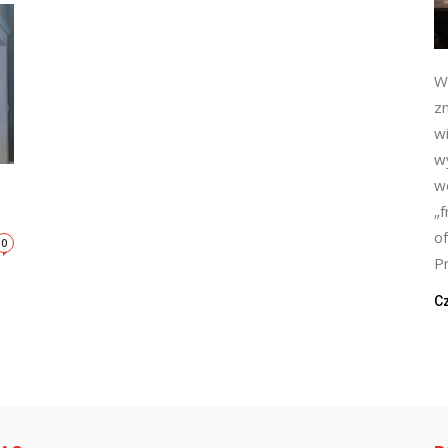
W
zn
w
wy
w
„f
o
0
Pr
Cz