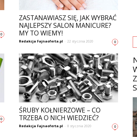
ZASTANAWIASZ SIĘ, JAK WYBRAĆ
NAJLEPSZY SALON MANICURE?
MY TO WIEMY!
0
Redakcja Fajnaoferta.pl
-
22 stycznia 2020
0
H
ŚRUBY KOŁNIERZOWE – CO
TRZEBA O NICH WIEDZIEĆ?
0
Redakcja Fajnaoferta.pl
-
8 stycznia 2020
0