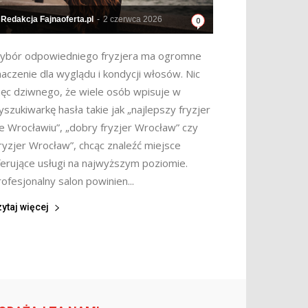
Redakcja Fajnaoferta.pl
-
2 czerwca 2026
0
ybór odpowiedniego fryzjera ma ogromne
aczenie dla wyglądu i kondycji włosów. Nic
ięc dziwnego, że wiele osób wpisuje w
szukiwarkę hasła takie jak „najlepszy fryzjer
e Wrocławiu”, „dobry fryzjer Wrocław” czy
ryzjer Wrocław”, chcąc znaleźć miejsce
ferujące usługi na najwyższym poziomie.
ofesjonalny salon powinien...
ytaj więcej