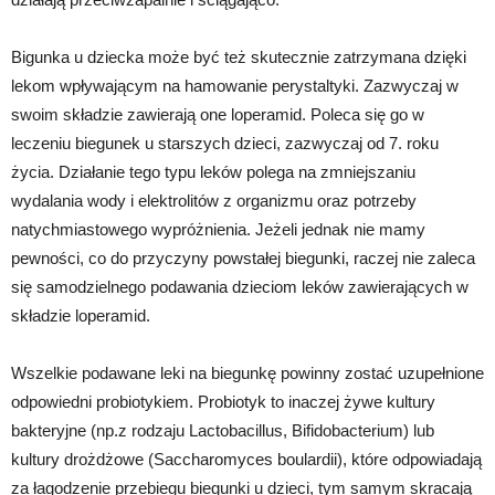
Bigunka u dziecka może być też skutecznie zatrzymana dzięki
lekom wpływającym na hamowanie perystaltyki. Zazwyczaj w
swoim składzie zawierają one loperamid. Poleca się go w
leczeniu biegunek u starszych dzieci, zazwyczaj od 7. roku
życia. Działanie tego typu leków polega na zmniejszaniu
wydalania wody i elektrolitów z organizmu oraz potrzeby
natychmiastowego wypróżnienia. Jeżeli jednak nie mamy
pewności, co do przyczyny powstałej biegunki, raczej nie zaleca
się samodzielnego podawania dzieciom leków zawierających w
składzie loperamid.
Wszelkie podawane leki na biegunkę powinny zostać uzupełnione
odpowiedni probiotykiem. Probiotyk to inaczej żywe kultury
bakteryjne (np.z rodzaju Lactobacillus, Bifidobacterium) lub
kultury drożdżowe (Saccharomyces boulardii), które odpowiadają
za łagodzenie przebiegu biegunki u dzieci, tym samym skracają