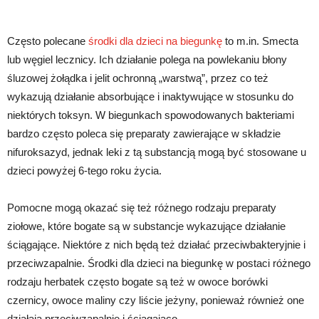
Często polecane
środki dla dzieci na biegunkę
to m.in. Smecta
lub węgiel lecznicy. Ich działanie polega na powlekaniu błony
śluzowej żołądka i jelit ochronną „warstwą”, przez co też
wykazują działanie absorbujące i inaktywujące w stosunku do
niektórych toksyn. W biegunkach spowodowanych bakteriami
bardzo często poleca się preparaty zawierające w składzie
nifuroksazyd, jednak leki z tą substancją mogą być stosowane u
dzieci powyżej 6-tego roku życia.
Pomocne mogą okazać się też różnego rodzaju preparaty
ziołowe, które bogate są w substancje wykazujące działanie
ściągające. Niektóre z nich będą też działać przeciwbakteryjnie i
przeciwzapalnie. Środki dla dzieci na biegunkę w postaci różnego
rodzaju herbatek często bogate są też w owoce borówki
czernicy, owoce maliny czy liście jeżyny, ponieważ również one
działają przeciwzapalnie i ściągająco.